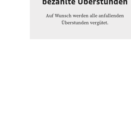
bezahlte Überstunden
Auf Wunsch werden alle anfallenden
Überstunden vergütet.
Philosophie
Für eine hohe Qualität am Patienten,
arbeiten wir sehr akribisch daran,
Mitarbeiter zu gewinnen, die zur Arbeit
kommen möchten und nicht müssen!