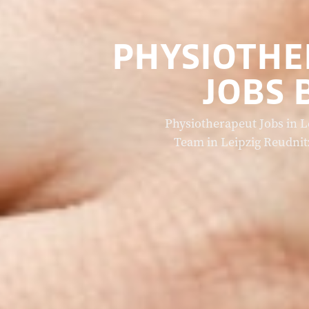
PHYSIOTHER
JOBS 
Physiotherapeut Jobs in L
Team in Leipzig Reudnit