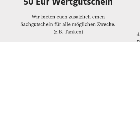
50 Eur Wertgutschein
Wir bieten euch zusätzlich einen
Sachgutschein für alle möglichen Zwecke.
(z.B. Tanken)
d
D
Versprechen
Wir versuchen alles zu ermöglichen. Im
Gegenzug erwarten wir eine aufrichtige
Mitarbeit mit Transparenz und guter
Kommunikation, sodass wir uns
gemeinsam stets weiterentwickeln können.