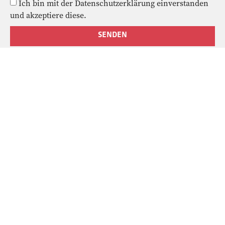
Ich bin mit der Datenschutzerklärung einverstanden
und akzeptiere diese.
SENDEN
PRAXIS FÜR
PHYSIOTHERAPIE
info@cp-physiotherapie.de
STANDORT
Breite Str. 22
04317 Leipzig