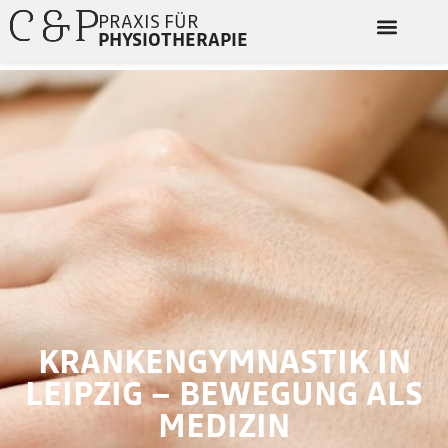
PRAXIS FÜR
PHYSIOTHERAPIE
KRANKENGYMNASTIK IN
LEIPZIG – BEWEGUNG ALS
MEDIZIN